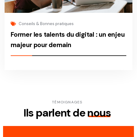
Conseils & Bonnes pratiques
Former les talents du digital : un enjeu
majeur pour demain
Former les talents du digital : un enjeu majeur pour demain
TÉMOIGNAGES
Ils parlent de
nous