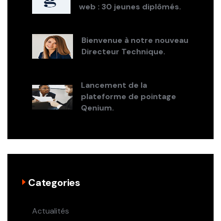
web : 30 jeunes diplômés.
Bienvenue à notre nouveau
Directeur Technique.
Lancement de la
plateforme de pointage
Qenium.
Categories
Actualités